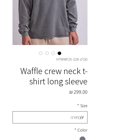
מק"ט: HTMWF25-228
Waffle crew neck t-
shirt long sleeve
מחיר
*
Size
*
Color