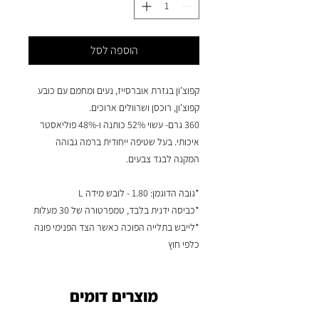
הוספה לסל
קפוצ'ון בגזרת אוברסייז, נעים ומחמם עם כובע
קפוצ'ון, רוכסן ושרוולים ארוכים.
360 גרם- עשוי 52% כותנה ו-48% פוליאסטר
איכותי. בעל שטיפה ייחודית ברמה גבוהה
המקנה לבגד צבעים.
*גובה הדוגמן: 1.80 - לובש מידה L
*כביסה ידנית בלבד, טמפרטורה של 30 מעלות
*לייבש בתלייה הפוכה כאשר הצד הפנימי פונה
כלפי חוץ
מוצרים דומים