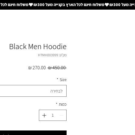
Black Men Hoodie
מק"ט: HTMH003999
מחיר
מחיר
 ‏450.00 ‏₪ 
רגיל
מבצע
*
Size
לבחירה
כמות
*