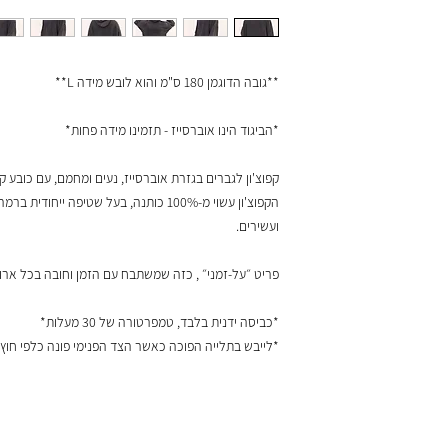
**גובה הדוגמן 180 ס"מ והוא לובש מידה L**
*הביגוד הינו אוברסייז - תזמינו מידה פחות*
קפוצ'ון לגברים בגזרת אוברסייז, נעים ומחמם, עם כובע קפו
הקפוצ'ון עשוי מ-100% כותנה, בעל שטיפה י
ועשירים.
פריט ״על-זמני״ , כזה שמשתבח עם הזמן וחובה בכל ארון
*כביסה ידנית בלבד, טמפרטורה של 30 מעלות*
*לייבש בתלייה הפוכה כאשר הצד הפנימי פונה כלפי חוץ