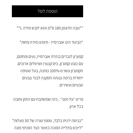
הוספה לסל
**גובה הדוגמן 180 ס"מ והוא לובש מידה L**
*הביגוד הינו אוברסייז - תזמינו מידה פחות*
קפוצ'ון לגברים בגזרת אוברסייז, נעים ומחמם,
עם כובע קפוצ'ון, כיס קנגורו ושרוולים ארוכים.
הקפוצ'ון עשוי מ-100% כותנה, בעל שטיפה
ייחודית ברמה גבוהה המקנה לבגד צבעים
טבעיים ועשירים.
פריט ״על-זמני״ , כזה שמשתבח עם הזמן וחובה
בכל ארון.
*כביסה ידנית בלבד, טמפרטורה של 30 מעלות*
*לייבש בתלייה הפוכה כאשר הצד הפנימי פונה