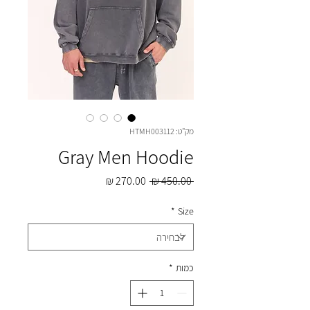
מק"ט: HTMH003112
Gray Men Hoodie
מחיר
מחיר
 ‏450.00 ‏₪ 
רגיל
מבצע
*
Size
כמות
*