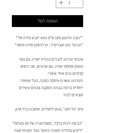
הוספה לסל
**גובה הדוגמן 180 ס"מ והוא לובש מידה M**
*הביגוד הינו אוברסייז , יש להזמין מידה פחות*
מכנסי טרנינג לגברים בגזרת ישרה, עם גומי
במותן וסיומת ישרה, עם שרוכים, שני כיסים
קדמיים וכיס אחד אחורי.
הטרנינג עשוי מ-100% כותנה, בעל שטיפה
ייחודית ברמה גבוהה המקנה צבעים עשירים
וטבעיים לבגד.
פיס ״על-זמני״,נעים להפליא, שחובה בכל ארון.
*כביסה ידנית בלבד, טמפרטורה של 30 מעלות*
*לייבש בתלייה הפוכה כאשר הצד הפנימי פונה