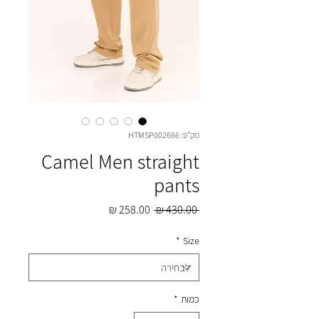
מק"ט: HTMSP002666
Camel Men straight
pants
מחיר
מחיר
 ‏430.00 ‏₪ 
רגיל
מבצע
*
Size
כמות
*