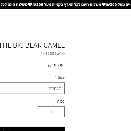
THE BIG BEAR-CAMEL
מק"ט: AH-505555
מחיר
*
Size
לבחירה
כמות
*