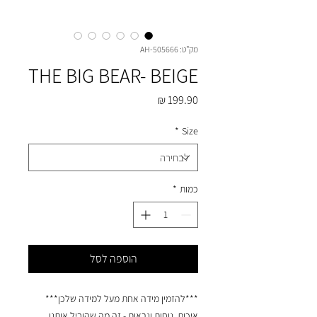
מק"ט: AH-505666
THE BIG BEAR- BEIGE
מחיר
*
Size
כמות
*
הוספה לסל
***להזמין מידה אחת מעל למידה שלכן***
איכות, נוחות ונראות - זה מה שהוביל אותנו