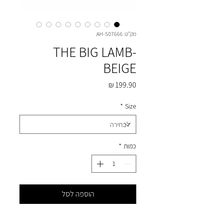
מק"ט: AH-507666
THE BIG LAMB-
BEIGE
מחיר
*
Size
כמות
*
הוספה לסל