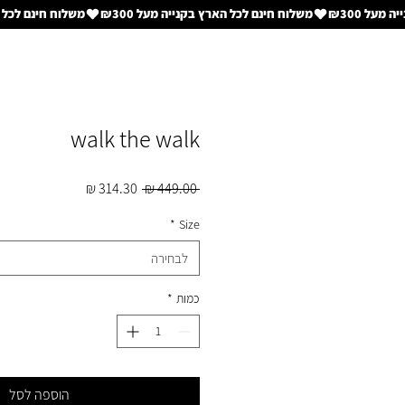
walk the walk
מחיר
מחיר
 ‏449.00 ‏₪ 
רגיל
מבצע
*
Size
לבחירה
כמות
*
הוספה לסל