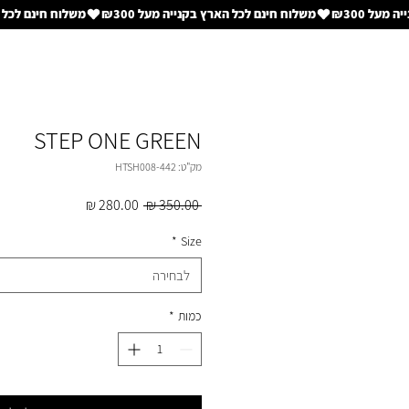
STEP ONE GREEN
מק"ט: HTSH008-442
מחיר
מחיר
 ‏350.00 ‏₪ 
רגיל
מבצע
*
Size
לבחירה
כמות
*