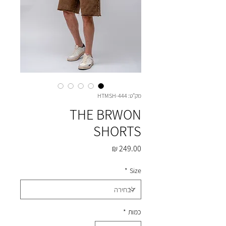
מק"ט: HTMSH-444
THE BRWON
SHORTS
מחיר
*
Size
כמות
*