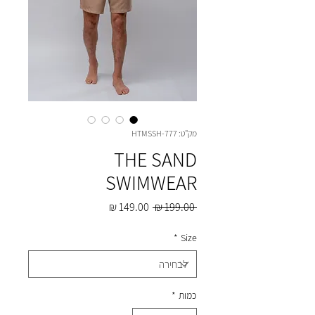
מק"ט: HTMSSH-777
THE SAND
SWIMWEAR
מחיר
מחיר
 ‏199.00 ‏₪ 
רגיל
מבצע
*
Size
כמות
*