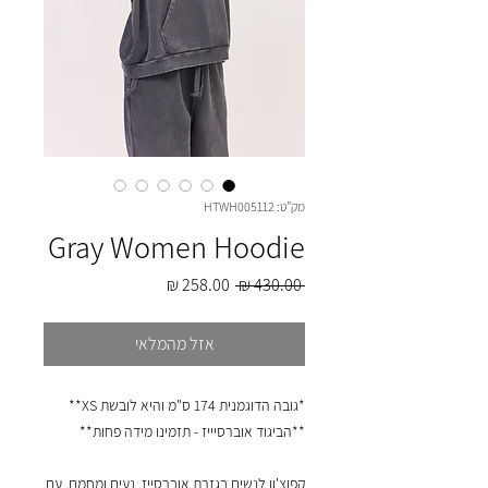
מק"ט: HTWH005112
Gray Women Hoodie
מחיר
מחיר
 ‏430.00 ‏₪ 
רגיל
מבצע
אזל מהמלאי
*גובה הדוגמנית 174 ס"מ והיא לובשת XS**
**הביגוד אוברסיייז - תזמינו מידה פחות**
קפוצ'ון לנשים בגזרת אוברסייז, נעים ומחמם, עם