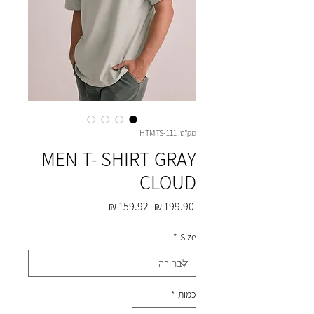
מק"ט: HTMTS-111
MEN T- SHIRT GRAY
CLOUD
מחיר
מחיר
 ‏199.90 ‏₪ 
רגיל
מבצע
*
Size
כמות
*