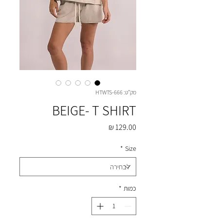
מק"ט: HTWTS-666
BEIGE- T SHIRT
מחיר
*
Size
כמות
*