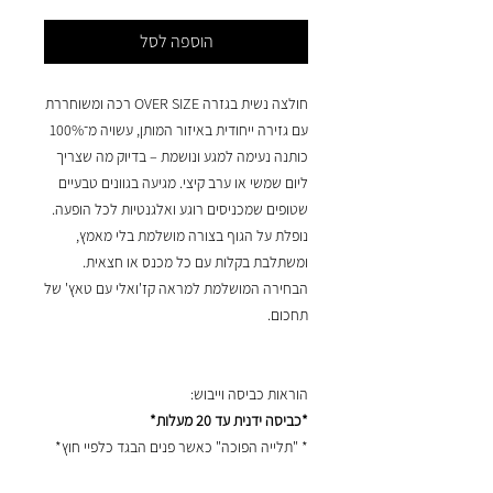
הוספה לסל
חולצה נשית בגזרה OVER SIZE רכה ומשוחררת
עם גזירה ייחודית באיזור המותן, עשויה מ־100%
כותנה נעימה למגע ונושמת – בדיוק מה שצריך
ליום שמשי או ערב קיצי. מגיעה בגוונים טבעיים
שטופים שמכניסים רוגע ואלגנטיות לכל הופעה.
נופלת על הגוף בצורה מושלמת בלי מאמץ,
ומשתלבת בקלות עם כל מכנס או חצאית.
הבחירה המושלמת למראה קז'ואלי עם טאץ' של
תחכום.
הוראות כביסה וייבוש:
*כביסה ידנית עד 20 מעלות*
* "תלייה הפוכה" כאשר פנים הבגד כלפיי חוץ*