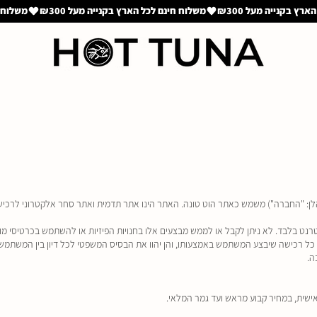
הלן: "החברה") משמש כאתר הוט טונה. האתר הינו אתר תדמית ואתר סחר אלקטרוני לרכישת 
שית, במחיר קבוע מראש ועד גמר המלאי.