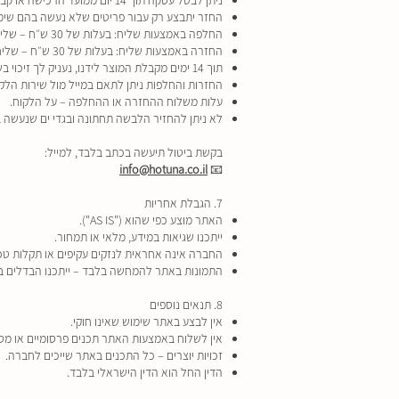
ניתן לבטל עסקה תוך 14 יום ממועד הרכישה או קבלת המוצר.
החזר יתבצע רק עבור פריטים שלא נעשה בהם שימו
החלפה באמצעות שליח: בעלות של 30 ש״ח – שליח יגיע עם חבילה חדשה ויאסוף ממך את הישנה.
החזרה באמצעות שליח: בעלות של 30 ש״ח – שליח יאסוף את החבילה ויחזיר אותה אלינו.
תוך 14 ימים מקבלת המוצר לידנו, נעניק לך זיכוי בשווי הסכום ששולם על הפריט (לא כולל דמי משלוח).
החזרות והחלפות ניתן לתאם במייל מול שירות הלקו
עלות משלוח ההחזרה או ההחלפה – על הלקוח.
לא ניתן להחזיר הלבשה תחתונה ובגדי ים שנעשה 
בקשת ביטול תיעשה בכתב בלבד, למייל:
info@hotuna.co.il
📧
7. הגבלת אחריות
האתר מוצע כפי שהוא ("AS IS").
ייתכנו שגיאות במידע, מלאי או תמחור.
החברה אינה אחראית לנזקים עקיפים או תקלות טכנ
התמונות באתר להמחשה בלבד – ייתכנו הבדלים בין
8. תנאים נוספים
אין לבצע באתר שימוש שאינו חוקי.
אין לשלוח באמצעות האתר תכנים פרסומיים או מס
זכויות יוצרים – כל התכנים באתר שייכים לחברה.
הדין החל הוא הדין הישראלי בלבד.