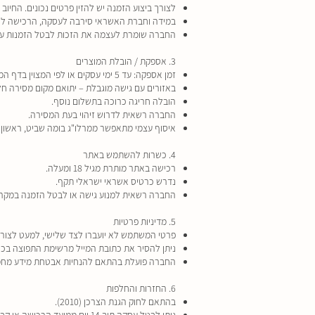
לצורך ביצוע הזמנה יש להזין פרטים נכונים. החיוב
במידה וחברת האשראי סירבה לעסקה, הרכישה לא
החברה שומרת לעצמה את הזכות לבטל הזמנות עק
3. אספקת / הובלת המוצרים
זמן אספקה: עד 5 ימי עסקים או לפי המצוין בדף המוצר.
באזורים עם גישה מוגבלת – יתואם מקום מסירה חלו
הובלה חריגה כרוכה בתשלום נוסף.
החברה רשאית לדרוש זיהוי בעת המסירה.
איסוף עצמי מתאפשר ממרלו"ג בומה שביט, ראשון ל
4. כשרות להשתמש באתר
רכישה באתר מותרת מגיל 18 ומעלה.
נדרש כרטיס אשראי ישראלי תקף.
החברה רשאית למנוע גישה או לבטל הזמנה במקרה
5. מדיניות פרטיות
פרטי המשתמש לא יועברו לצד שלישי, למעט לצורך
ניתן להסיר את כתובת המייל מרשימת התפוצה בכל
החברה פועלת בהתאם להנחיות אבטחת מידע מחמי
6. החזרות והחלפות
בהתאם לחוק הגנת הצרכן (2010).