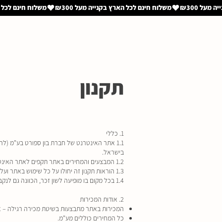
תקנון
1. כללי
1.1 אתר האינטרנט של חברת בון ספורט בע"מ (ל
בישראל.
1.2 המבצעים והמחירים באתר תקפים לאתר האינטרנט בלבד. לא ניתן לקבל או לממש מבצעים אלו בחנויות הפיזיות או להשתמש בכרטיסי מועדון.
1.3 הוראות תקנון זה יחולו על כל שימוש באתר ועל כל רכישה שיבצע המשתמש באמצעותו, והן יהוו את הבסיס המשפטי לכל דיון בין המשתמש לבין החברה.
1.4 בכל מקום בו מופיעה לשון זכר, הכוונה גם לנקבה.
2. אודות המכירות
המכירות באתר מתבצעות בשיטת מכירה רגילה – אי
כל המחירים כוללים מע"מ.