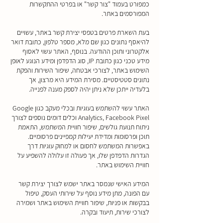
כמפורט בעמוד "צור קשר" או בפרטי ההתקשרות
המפורסמים באתר.
בעת השארת פרטים בטפסי יצירת קשר באתר, עשויים
להיאסף נתונים כגון שם מלא, מספר טלפון, כתובת דואר
אלקטרוני ותוכן ההודעה. בנוסף, האתר עשוי לאסוף
מידע טכני כגון כתובת IP, סוג הדפדפן ומידע הנוגע לאופן
השימוש באתר, לצורכי אבטחה, שיפור השירות והפקת
נתונים סטטיסטיים. מסירת המידע היא מרצון, אך
בלעדיה ייתכן שלא ניתן יהיה לספק מענה לפנייה.
האתר עשוי להשתמש בעוגיות ובכלי מעקב כגון Google
Analytics, Facebook Pixel וכלים דומים נוספים לצורך
ניתוח תנועת גולשים, שיפור חוויית המשתמש, התאמת
תוכן ופרסומות ומדידת יעילות קמפיינים פרסומיים.
באפשרות המשתמש לחסום או למחוק עוגיות דרך
הגדרות הדפדפן שלו, אך פעולה זו עלולה להשפיע על
חוויית השימוש באתר.
המידע האישי שנמסר באתר ישמש לצורך יצירת קשר
עם הפונה, מתן מידע נוסף על שירותי העסק, טיפול
בבקשות או פניות, שיפור חוויית השימוש באתר ושמירה
לצורכי שירות, תיעוד ובקרה.