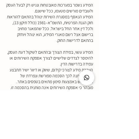
המידע נשמר במערכות מאובטחות ונגיש רק לבעל העסק
ולעובדים מורשים מטעמו, ככל שישנם.
המידע הנאסף במסגרת השירות ינוהל בהתאם להוראות
חוק הגנת הפרטיות, התשמ"א–1981 (כולל תיקון 13),
ולכל דין אחר החל בישראל. ככל שהמאגר מחויב
ברישום אצל רשם מאגרי המידע, הוא ינוהל ויוחזק
בהתאם לדרישות החוק.
המידע עשוי, במידת הצורך ובהתאם לשיקול דעת העסק,
להימסר לצדדים שלישיים לצורך אספקת השירותים או
עמידה בדרישות הדין.
העברת מידע לצורכי קידום, שיווק או דיוור ישיר תתבצע
רק אם ניתנה לכך הסכמה מפורשת ונפרדת של
המשתמש באמצעות סימון מתאים בטפסים באתר.
מובהר כי אספקת השירותים אינה מותנית בהסכמה זו.
המשתמש רשאי בכל עת להסיר עצמו מרשימות דיוור
באמצעות קישור להסרה או באמצעות פנייה ישירה לבעל
העסק.
על פי חוק הגנת הפרטיות, כל אדם זכאי לעיין במידע
שנשמר עליו, לבקש את תיקונו או מחיקתו. לביצוע בקשות
אלו ניתן לפנות לבעל העסק באמצעות פרטי ההתקשרות
המפורסמים בעמוד יצירת הקשר שבאתר ו/או בתחתית