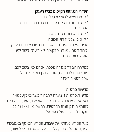
אנו נמשיך לפעול למען הנגשת האתר ככל יכולתנו.
הסדרי הנגישות הקיימים בבית העסק
* קיימת גישה לבעלי מוגבלויות.
* קיימות חניות נכים בסביבה הקרובה וברחובות
הסמוכים.
* קיימים שירותי נכים נגישים.
* קיימים שלטי זיהוי והכוונה.
מכיוון שייתכנו שינויים בהסדרי הנגישות שבבית העסק
וליתר ביטחון, אנחנו מבקשים ליצור עמנו קשר לפני
הגעה פיזית אלינו.
במקרה הצורך בעזרה נוספת, אנחנו כאן בשבילכם.
ניתן לפנות לרכז הנגישות בארגון במייל או בטלפון
שמפורסמים באתר.
מדיניות פרטיות
מדיניות פרטיות זו נועדה להבהיר כיצד נאסף, נשמר
ומשמש המידע האישי הנמסר באמצעות האתר, בהתאם
להוראות חוק הגנת הפרטיות, התשמ"א–1981 (כולל
תיקון 13), והדין החל בישראל.
בעל המידע ואחראי על עיבודו: המידע הנאסף באמצעות
האתר מנוהל ומוחזק על ידי בעל העסק המפעיל אותו,